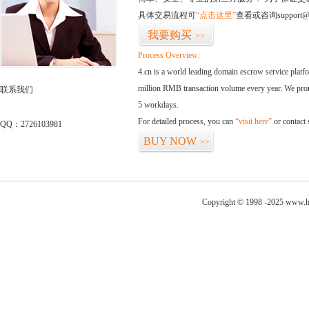
具体交易流程可
“点击这里”
查看或咨询support@
我要购买
>>
Process Overview:
4.cn is a world leading domain escrow service plat
million RMB transaction volume every year. We promi
联系我们
5 workdays.
For detailed process, you can
“visit here”
or contact
QQ：2726103981
BUY NOW
>>
Copyright © 1998 -2025 www.hu