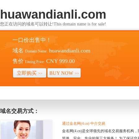
huawandianli.com
您正在访问的域名可以转让!This domain name is for sale!
一口价出售中！
域名
huawandianli.com
Domain Name:
售价
CNY 999.00
Listing Price:
立即购买
BUY NOW
>>
>>
域名交易方式：
通过金名网(4.cn) 中介交易
金名网(4.cn)是全球领先的域名交易服务机
简单、安全、专业的第三方服务！ 为了保证交